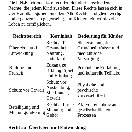
Die UN-Kinderrechtskonvention definiert verschiedene
Rechte, die jedem Kind zustehen. Diese Rechte lassen sich in
vier Hauptkategorien einteilen. Alle Rechte sind gleichwertig
und ergänzen sich gegenseitig, um Kindern ein würdevolles
Leben zu ermöglichen.
Rechtsbereich
Kerninhalt
Bedeutung für Kinder
Recht auf
Sicherstellung der
Überleben und
Gesundheit,
Grundbedürfnisse und
Entwicklung
Nahrung,
medizinische
Unterkunft
Versorgung
Zugang zu
Bildung und
Persönliche Entfaltung
Bildung, Spiel
Freizeit
und kulturelle Teilhabe
und Erholung
Schutz vor
Physische und
Ausbeutung,
Schutz vor Gewalt
psychische
Missbrauch,
Unversehrtheit
Gewalt
Recht auf freie
Aktive Teilnahme an
Beteiligung und
Meinung und
gesellschaftlichen
Meinungsäußerung
Gehör
Prozessen
Recht auf Überleben und Entwicklung