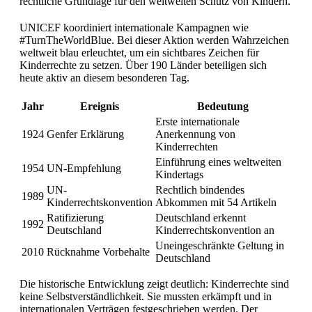
rechtliche Grundlage für den weltweiten Schutz von Kindern.
UNICEF koordiniert internationale Kampagnen wie
#TurnTheWorldBlue. Bei dieser Aktion werden Wahrzeichen
weltweit blau erleuchtet, um ein sichtbares Zeichen für
Kinderrechte zu setzen. Über 190 Länder beteiligen sich
heute aktiv an diesem besonderen Tag.
Jahr
Ereignis
Bedeutung
Erste internationale
1924
Genfer Erklärung
Anerkennung von
Kinderrechten
Einführung eines weltweiten
1954
UN-Empfehlung
Kindertags
UN-
Rechtlich bindendes
1989
Kinderrechtskonvention
Abkommen mit 54 Artikeln
Ratifizierung
Deutschland erkennt
1992
Deutschland
Kinderrechtskonvention an
Uneingeschränkte Geltung in
2010
Rücknahme Vorbehalte
Deutschland
Die historische Entwicklung zeigt deutlich: Kinderrechte sind
keine Selbstverständlichkeit. Sie mussten erkämpft und in
internationalen Verträgen festgeschrieben werden. Der